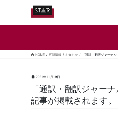
コ
ナ
ン
ビ
テ
ゲ
ン
ー
ツ
シ
へ
ョ
ス
ン
キ
に
ッ
移
HOME
更新情報
お知らせ
「通訳・翻訳ジャーナル 
プ
動
2021年11月19日
「通訳・翻訳ジャーナル
記事が掲載されます。