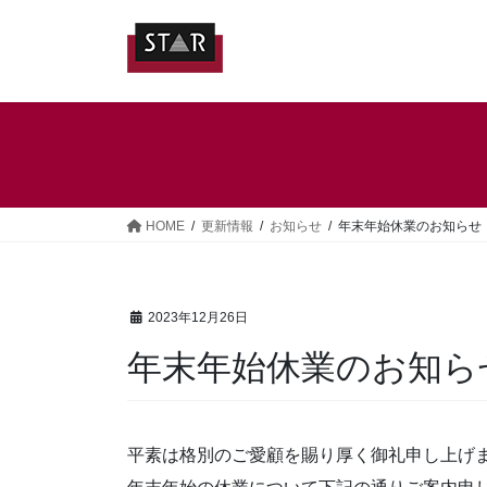
コ
ナ
ン
ビ
テ
ゲ
ン
ー
ツ
シ
へ
ョ
ス
ン
キ
に
ッ
移
HOME
更新情報
お知らせ
年末年始休業のお知らせ
プ
動
2023年12月26日
年末年始休業のお知ら
平素は格別のご愛顧を賜り厚く御礼申し上げ