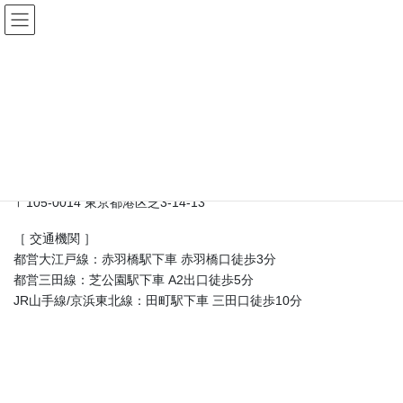
コ
ナ
ン
ビ
テ
ゲ
ン
ー
交通案内
ツ
シ
へ
ョ
ス
ン
HOME
会社概要
交通案内
キ
に
ッ
移
プ
動
株式会社 シュタール ジャパン
〒105-0014 東京都港区芝3-14-13
［ 交通機関 ］
都営大江戸線：赤羽橋駅下車 赤羽橋口徒歩3分
都営三田線：芝公園駅下車 A2出口徒歩5分
JR山手線/京浜東北線：田町駅下車 三田口徒歩10分