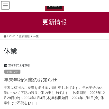
コ
ナ
ン
ビ
テ
ゲ
ン
ー
更新情報
ツ
シ
へ
ョ
ス
ン
HOME
更新情報
休業
キ
に
ッ
移
プ
動
休業
2023年12月26日
お知らせ
年末年始休業のお知らせ
平素は格別のご愛顧を賜り厚く御礼申し上げます。年末年始の休
業について下記の通りご案内申し上げます。 休業期間：2023年12
月29日(金)～2024年1月4日(木)業務開始日：2024年1月5日(金) 休
業中はご不便をお […]