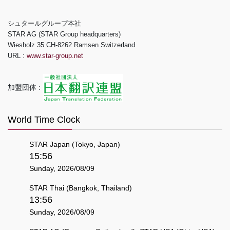
シュタールグループ本社
STAR AG (STAR Group headquarters)
Wiesholz 35 CH-8262 Ramsen Switzerland
URL :
www.star-group.net
加盟団体 :
World Time Clock
STAR Japan (Tokyo, Japan)
15:56
Sunday, 2026/08/09
STAR Thai (Bangkok, Thailand)
13:56
Sunday, 2026/08/09