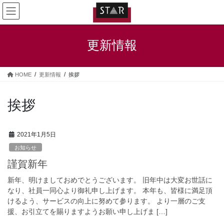
コ
ナ
ン
ビ
テ
ゲ
ン
ー
更新情報
ツ
シ
へ
ョ
ス
ン
HOME
更新情報
挨拶
キ
に
ッ
移
プ
動
挨拶
2021年1月5日
お知らせ
謹賀新年
新年、明けましておめでとうございます。 旧年中は大変お世話に
なり、社員一同心より御礼申し上げます。 本年も、皆様に満足頂
けるよう、サービスの向上に努めて参ります。 より一層のご支
援、お引立てを賜りますようお願い申し上げま […]