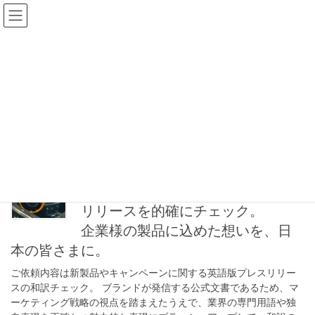
コ
ナ
ン
ビ
テ
ゲ
ン
ー
ケーススタディ
ツ
シ
へ
ョ
ス
ン
HOME
ケーススタディ
2023年8月
キ
に
ッ
移
プ
動
2023年8月
ラグジュアリーブランドのプレス
リリースを的確にチェック。
企業様の製品に込めた想いを、日
本の皆さまに。
ご依頼内容は新製品やキャンペーンに関する英語版プレスリリー
スの和訳チェック。 ブランドが発信する公式文書であるため、マ
ーケティング戦略の視点を踏まえたうえで、業界の専門用語や独